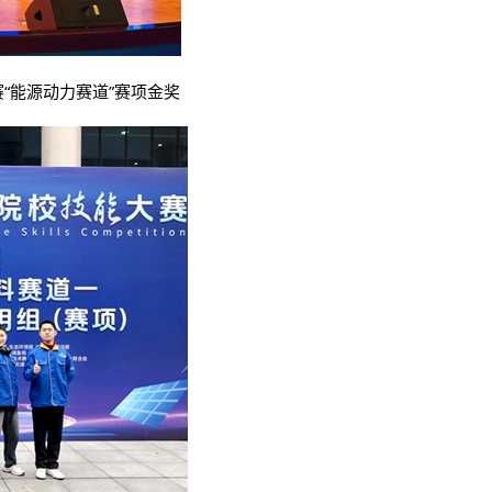
赛
“能源动力赛道”赛项金奖