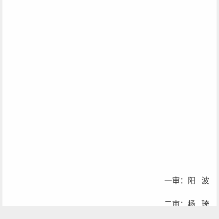
一审：阳 波
二审：杨 琦